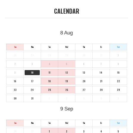
CALENDAR
8
Aug
Sun
Mon
Tue
Wed
Thu
Fri
Sat
26
27
28
29
30
31
1
2
3
4
5
6
7
8
9
10
11
12
13
14
15
16
17
18
19
20
21
22
23
24
25
26
27
28
29
30
31
1
2
3
4
5
9
Sep
Sun
Mon
Tue
Wed
Thu
Fri
Sat
30
31
1
2
3
4
5