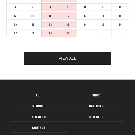
6
7
8
9
10
11
12
13
14
15
16
17
18
19
20
21
22
23
24
25
26
27
28
29
30
1
2
3
VIEW ALL
TOP
SHOP
RECRUIT
CALENDAR
NEW BLOG
OLD BLOG
CONTACT