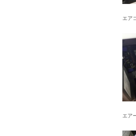
エア
エア